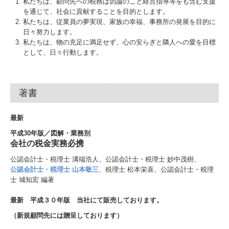
私たちは、顧問先への税務は勿論のこと経営指導等をも含む支援
を通じて、社会に貢献することを目的とします。
私たちは、従業員の夢実現、家族の幸福、事務所の発展を目的に
日々努力します。
私たちは、物の充足に満足せず、心の安らぎと隣人への愛を目標
として、日々行動します。
著書
最新
平成30年版／図解・業務別
会社の税金実務必携
公認会計士・税理士 溝端浩人、公認会計士・税理士 妙中茂樹、
公認会計士・税理士 山本敬三
、
税理士 松本栄喜、公認会計士・税理
士 城知宏 編著
最新 平成３０年版 当社にて販売しております。
（新規顧問先には贈呈しております）