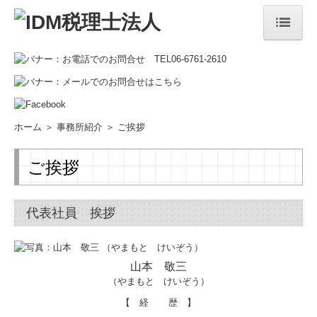
ホーム
選ばれる理由
ホーム
＞
事務所紹介
＞ ご挨拶
事務所紹介
ご挨拶
ご挨拶
経営理念
代表社員 挨拶
事務所概要・沿革
スタッフ紹介
山本 敬三
（やまもと けいぞう）
アクセスマップ
【 経 歴 】