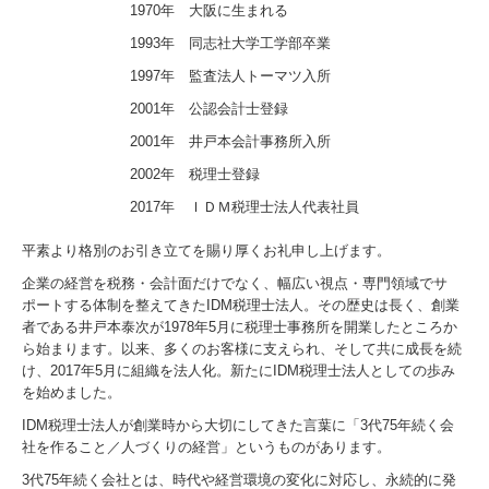
1970年 大阪に生まれる
サービス案内
1993年 同志社大学工学部卒業
1997年 監査法人トーマツ入所
採用情報
2001年 公認会計士登録
スタッフインタビュー
2001年 井戸本会計事務所入所
2002年 税理士登録
募集要項
2017年 ＩＤＭ税理士法人代表社員
お知らせ
平素より格別のお引き立てを賜り厚くお礼申し上げます。
企業の経営を税務・会計面だけでなく、幅広い視点・専門領域でサ
ポートする体制を整えてきたIDM税理士法人。その歴史は長く、創業
者である井戸本泰次が1978年5月に税理士事務所を開業したところか
ら始まります。以来、多くのお客様に支えられ、そして共に成長を続
け、2017年5月に組織を法人化。新たにIDM税理士法人としての歩み
を始めました。
IDM税理士法人が創業時から大切にしてきた言葉に「3代75年続く会
社を作ること／人づくりの経営」というものがあります。
3代75年続く会社とは、時代や経営環境の変化に対応し、永続的に発